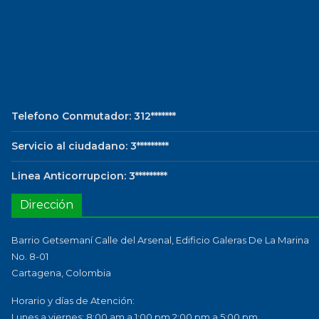
Telefono Conmutador: 312*******
Servicio al ciudadano: 3*********
Linea Anticorrupcion: 3*********
Dirección
Barrio Getsemaní Calle del Arsenal, Edificio Galeras De La Marina
No. 8-01
Cartagena, Colombia
Horario y días de Atención:
Lunes a viernes: 8:00 am a 1:00 pm 2:00 pm a 5:00 pm