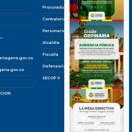
Procuraduría
Contraloría
Personería
 –
Alcaldía
Fiscalía
cartagena.gov.co
Defensoría del pueblo
gena.gov.co
SECOP II
PCION