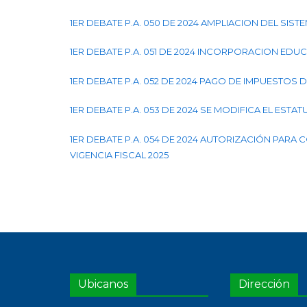
1ER DEBATE P.A. 050 DE 2024 AMPLIACION DEL SIS
1ER DEBATE P.A. 051 DE 2024 INCORPORACION EDU
1ER DEBATE P.A. 052 DE 2024 PAGO DE IMPUESTOS 
1ER DEBATE P.A. 053 DE 2024 SE MODIFICA EL ESTAT
1ER DEBATE P.A. 054 DE 2024 AUTORIZACIÓN PAR
VIGENCIA FISCAL 2025
Ubicanos
Dirección