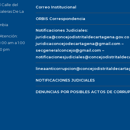
 Calle del
Correo Institucional
 Galeras De La
ORBIS Correspondencia
mbia
Notificaciones Judiciales:
 Atención:
juridica@concejodistritaldecartagena.gov.co
8:00 am a 1:00
juridicaconcejodecartagena@gmail.com –
00 pm
secgeneralconcejo@gmail.com –
notificacionesjudiciales@concejodistritalde
lineaanticorrupcion@concejodistritaldecarta
NOTIFICACIONES JUDICIALES
DENUNCIAS POR POSIBLES ACTOS DE CORRU