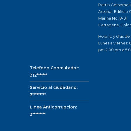
Barrio Getsemaní
Arsenal, Edificio
Marina No. 8-01
Cartagena, Colo
Horario y días de
Lunes a viernes: 
pm 2:00 pm a 5:
Telefono Conmutador:
312*******
Servicio al ciudadano:
3*********
Linea Anticorrupcion:
3*********