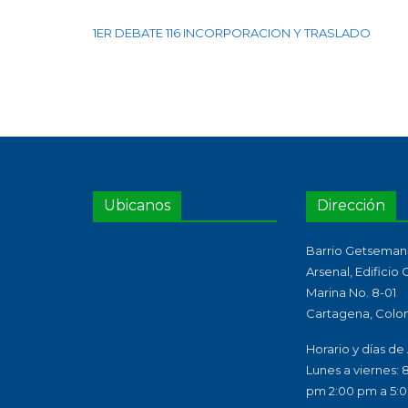
1ER DEBATE 116 INCORPORACION Y TRASLADO
Ubicanos
Dirección
Barrio Getsemaní
Arsenal, Edificio
Marina No. 8-01
Cartagena, Colo
Horario y días de
Lunes a viernes: 
pm 2:00 pm a 5: