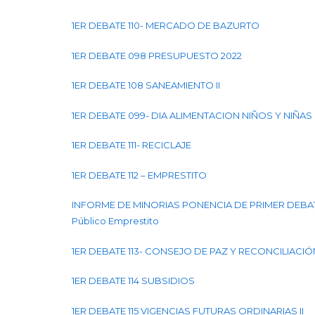
1ER DEBATE 110- MERCADO DE BAZURTO
1ER DEBATE 098 PRESUPUESTO 2022
1ER DEBATE 108 SANEAMIENTO II
1ER DEBATE 099- DIA ALIMENTACION NIÑOS Y NIÑAS
1ER DEBATE 111- RECICLAJE
1ER DEBATE 112 – EMPRESTITO
INFORME DE MINORIAS PONENCIA DE PRIMER DEBATE
Público Emprestito
1ER DEBATE 113- CONSEJO DE PAZ Y RECONCILIACIÓ
1ER DEBATE 114 SUBSIDIOS
1ER DEBATE 115 VIGENCIAS FUTURAS ORDINARIAS II