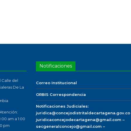
Notificaciones
 Calle del
Correo Institucional
 Galeras De La
ORBIS Correspondencia
mbia
Notificaciones Judiciales:
 Atención:
juridica@concejodistritaldecartagena.gov.co
8:00 am a 1:00
juridicaconcejodecartagena@gmail.com –
00 pm
secgeneralconcejo@gmail.com –