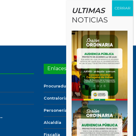
ULTIMAS
NOTICIAS
Enlaces de Interés
Procuraduría
Contraloría
Personería
 –
Alcaldía
Fiscalía