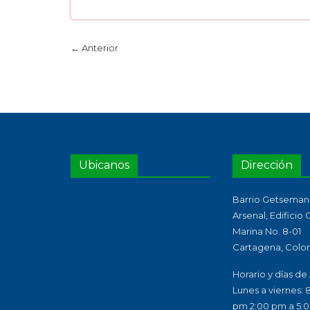
← Anterior
Ubicanos
Dirección
Barrio Getsemaní
Arsenal, Edificio
Marina No. 8-01
Cartagena, Colo
Horario y días de
Lunes a viernes: 
pm 2:00 pm a 5: