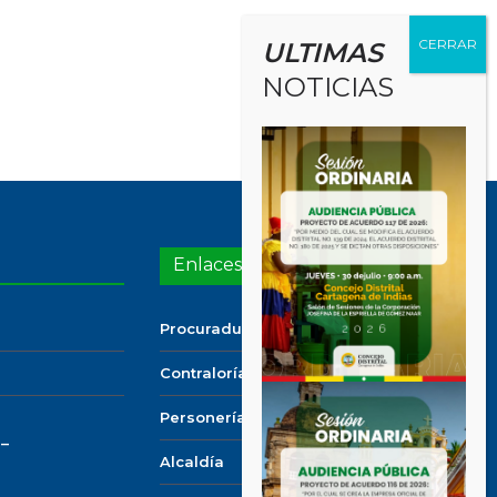
ULTIMAS
NOTICIAS
Enlaces de Interés
Procuraduría
Contraloría
Personería
 –
Alcaldía