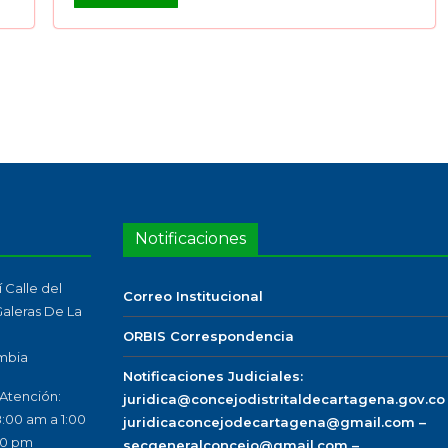
Notificaciones
 Calle del
Correo Institucional
 Galeras De La
ORBIS Correspondencia
mbia
Notificaciones Judiciales:
 Atención:
juridica@concejodistritaldecartagena.gov.co
8:00 am a 1:00
juridicaconcejodecartagena@gmail.com –
00 pm
secgeneralconcejo@gmail.com –