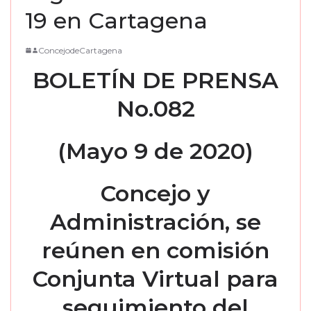
19 en Cartagena
ConcejodeCartagena
BOLETÍN DE PRENSA
No.0
82
(Mayo 9
de 2020)
Concejo
y
Administración,
se
reúne
n
en comisión
Conjunta Virtual para
seguimiento del